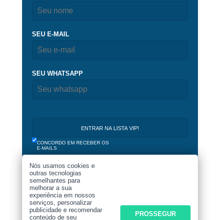
SEU E-MAIL
SEU WHATSAPP
CONCORDO EM RECEBER OS
E-MAILS
Nós usamos cookies e
outras tecnologias
semelhantes para
melhorar a sua
experiência em nossos
serviços, personalizar
publicidade e recomendar
PROSSEGUR
conteúdo de seu