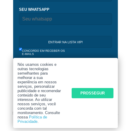
SEU WHATSAPP
CONCORDO EM RECEBER OS
E-MAILS
Nós usamos cookies e
outras tecnologias
semelhantes para
melhorar a sua
experiência em nossos
serviços, personalizar
publicidade e recomendar
PROSSEGUR
conteúdo de seu
AUGE 2019 - 2026 © TODOS OS DIREITOS
interesse. Ao utilizar
RESERVADOS.
nossos serviços, você
concorda com tal
AO NAVEGAR NESTE SITE VOCÊ CONCORDA COM
monitoramento. Consulte
NOSSOS
TERMOS DE USO E POLÍTICA DE PRIVACIDADE
.
nossa
Política de
Privacidade
.